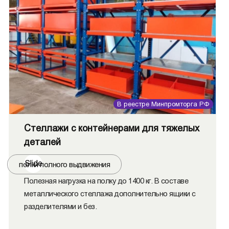
В реестре Минпромторга РФ
Стеллажи с контейнерами для тяжелых
деталей
Slide
полки полного выдвижения
Полезная нагрузка на полку до 1400 кг. В составе
металлического стеллажа дополнительно ящики с
разделителями и без.