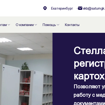
Екатеринбург
ekb@saturngk.
нтам
О компании
Помощь
Контакты
Стелл
регист
карто
Позволяют у
работу с ме
документами