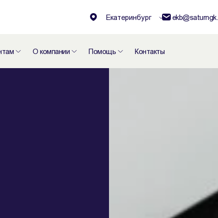
Екатеринбург
ekb@saturngk.
нтам
О компании
Помощь
Контакты