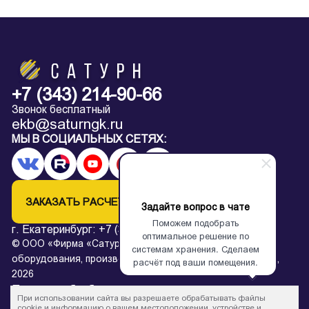
+7 (343) 214-90-66
Звонок бесплатный
ekb@saturngk.ru
МЫ В СОЦИАЛЬНЫХ СЕТЯХ:
ЗАКАЗАТЬ РАСЧЕТ
Задайте вопрос в чате
Поможем подобрать
г. Екатеринбург:
+7 (343) 214-90-66
оптимальное решение по
© ООО «Фирма «Сатурн» — завод архивного
системам хранения. Сделаем
оборудования, производство металлических стеллажей,
расчёт под ваши помещения.
2026
Политика обработки персональных данных
При использовании сайта вы разрешаете обрабатывать файлы
* Все цены на сайте в процессе обновления и не являются
cookie и информацию о вашем местоположении, устройстве и