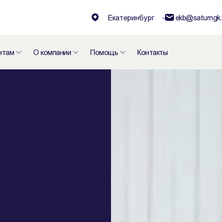
Екатеринбург
ekb@saturngk.
нтам
О компании
Помощь
Контакты