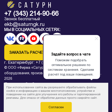
+7 (343) 214-90-66
Звонок бесплатный
ekb@saturngk.ru
МЫ В СОЦИАЛЬНЫХ СЕТЯХ:
ЗАКАЗАТЬ РАСЧЕТ
Задайте вопрос в чате
Поможем подобрать
г. Екатеринбург:
+7 (343) 214-90-66
оптимальное решение по
© ООО «Фирма «Сатурн» — завод архивного
системам хранения. Сделаем
оборудования, производство металлических стеллажей,
расчёт под ваши помещения.
2026
Политика обработки персональных данных
При использовании сайта вы разрешаете обрабатывать файлы
* Все цены на сайте в процессе обновления и не являются
cookie и информацию о вашем местоположении, устройстве и
поведении на сайте для улучшения его работы и таргетированной
офертой.
рекламы. Для отказа от обработки данных просто закройте сайт.
Согласен